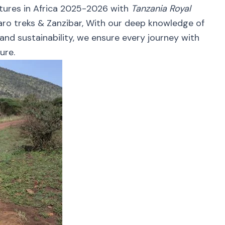
tures in Africa 2025-2026 with
Tanzania Royal
aro treks & Zanzibar, With our deep knowledge of
nd sustainability, we ensure every journey with
ure.