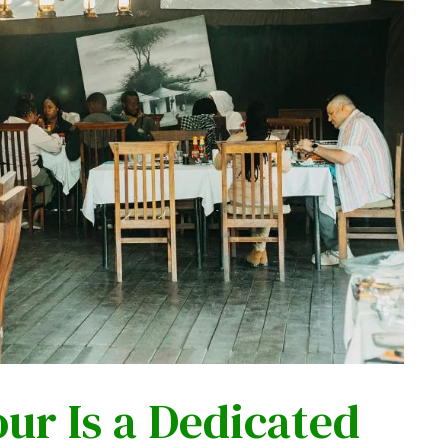
ur Is a Dedicated