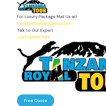
Skip
Tanzania Royal Tours
to
For Luxury Package Mail Us at!
content
info@tanzaniaroyaltour.com
Talk to Our Expert
+255765587465
Free Quote