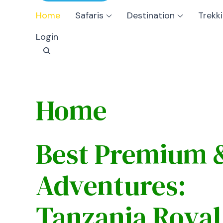
Home
Safaris
Destination
Trekk
Login
Home
Best Premium 
Adventures:
Tanzania Royal