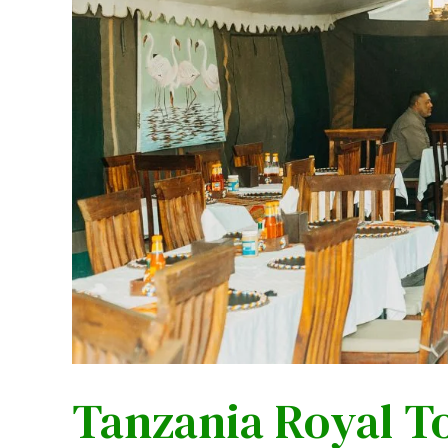
Tanzania Royal To