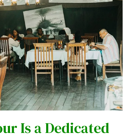
ur Is a Dedicated