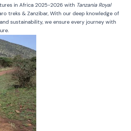
tures in Africa 2025-2026 with
Tanzania Royal
aro treks & Zanzibar, With our deep knowledge of
nd sustainability, we ensure every journey with
ure.