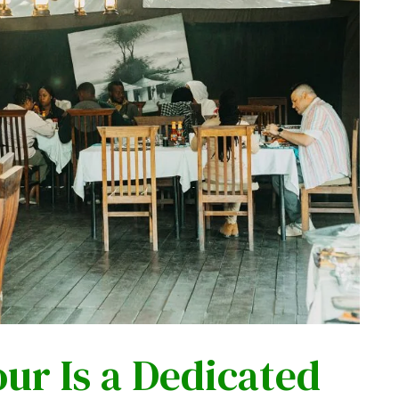
ur Is a Dedicated