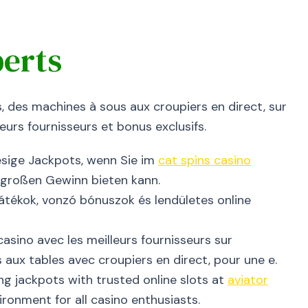
perts
 des machines à sous aux croupiers en direct, sur
leurs fournisseurs et bonus exclusifs.
iesige Jackpots, wenn Sie im
cat spins casino
 großen Gewinn bieten kann.
játékok, vonzó bónuszok és lendületes online
asino avec les meilleurs fournisseurs sur
 aux tables avec croupiers en direct, pour une e.
ng jackpots with trusted online slots at
aviator
ironment for all casino enthusiasts.