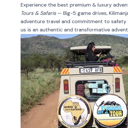
Experience the best premium & luxury adven
Tours & Safaris
— Big-5 game drives, Kilimanj
adventure travel and commitment to safety a
us is an authentic and transformative advent