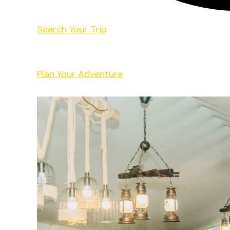
Search Your Trip
Plan Your Adventure