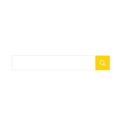
Searc