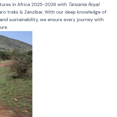
tures in Africa 2025-2026 with
Tanzania Royal
aro treks & Zanzibar, With our deep knowledge of
nd sustainability, we ensure every journey with
ure.