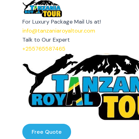
Skip
Tanzania Royal Tours
to
For Luxury Package Mail Us at!
content
info@tanzaniaroyaltour.com
Talk to Our Expert
+255765587465
Free Quote