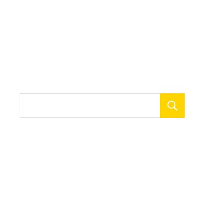
Searc