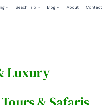
ing
Beach Trip
Blog
About
Contact
& Luxury
 Tours & Safaris