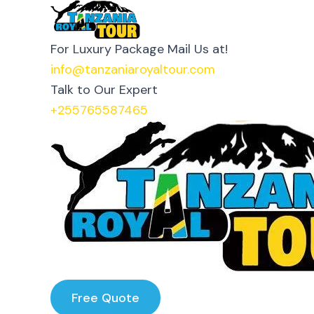
Skip
Tanzania Royal Tours
to
For Luxury Package Mail Us at!
content
info@tanzaniaroyaltour.com
Talk to Our Expert
+255765587465
Free Quote