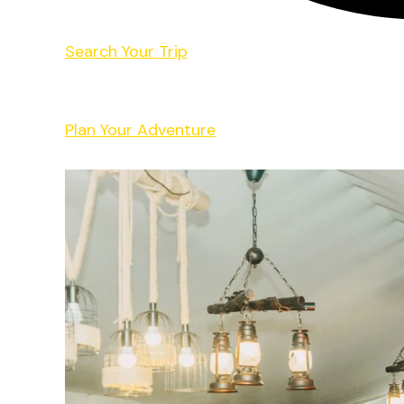
Search Your Trip
Plan Your Adventure