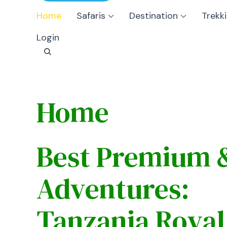
Home
Safaris
Destination
Trekk
Login
Home
Best Premium 
Adventures:
Tanzania Royal