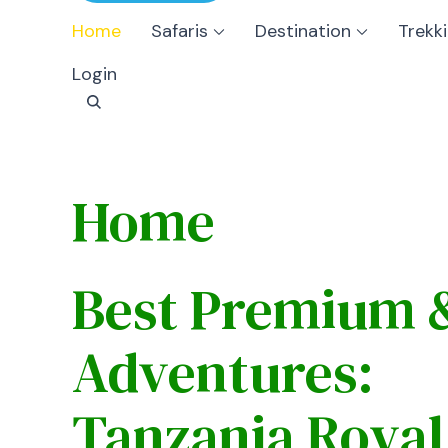
Home
Safaris
Destination
Trekk
Login
Home
Best Premium 
Adventures:
Tanzania Royal