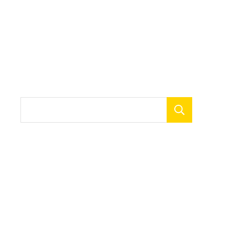
Searc