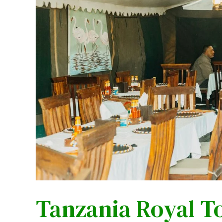
Tanzania Royal To