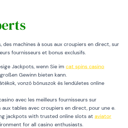
perts
 des machines à sous aux croupiers en direct, sur
leurs fournisseurs et bonus exclusifs.
iesige Jackpots, wenn Sie im
cat spins casino
 großen Gewinn bieten kann.
játékok, vonzó bónuszok és lendületes online
asino avec les meilleurs fournisseurs sur
 aux tables avec croupiers en direct, pour une e.
ng jackpots with trusted online slots at
aviator
ironment for all casino enthusiasts.