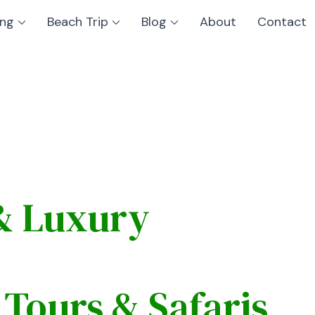
ing
Beach Trip
Blog
About
Contact
& Luxury
 Tours & Safaris