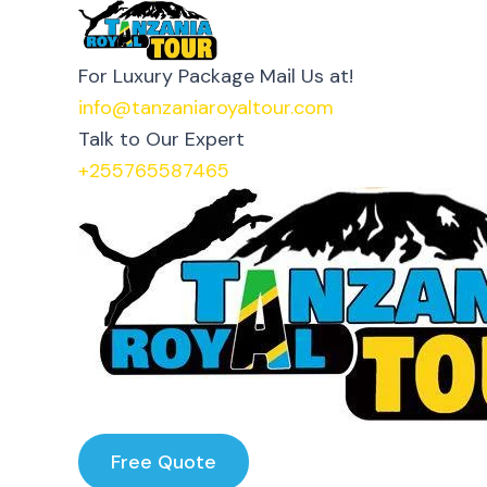
Skip
Tanzania Royal Tours
to
For Luxury Package Mail Us at!
content
info@tanzaniaroyaltour.com
Talk to Our Expert
+255765587465
Free Quote